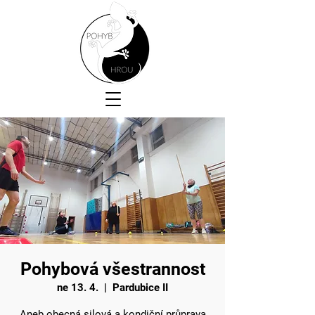
Pohybová všestrannost
ne 13. 4.
  |  
Pardubice II
Aneb obecná silová a kondiční průprava