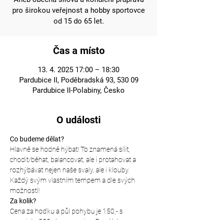
pro širokou veřejnost a hobby sportovce
od 15 do 65 let.
Čas a místo
13. 4. 2025 17:00 – 18:30
Pardubice II, Poděbradská 93, 530 09
Pardubice II-Polabiny, Česko
O události
Co budeme dělat?
Hlavně se hodně hýbat! To znamená sílit, 
chodit/běhat, balancovat, ale i protahovat a 
rozhýbávat nejen naše svaly, ale i klouby. 
Každý svým vlastním tempem a dle svých 
možností!
Za kolik?
Cena za hoďku a půl pohybu je 150,- s 