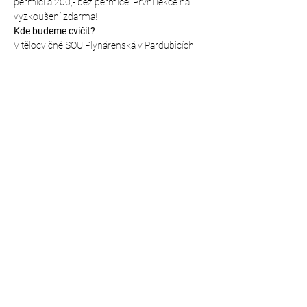
permicí a 200,- bez permice. První lekce na 
vyzkoušení zdarma!
Kde budeme cvičit?
V tělocvičně SOU Plynárenská v Pardubicích 
(vchod brankou z parkoviště přímo u školy), 
mapa přesného místa: 
https://mapy.cz/s/fepakoguce
Sdílet událost