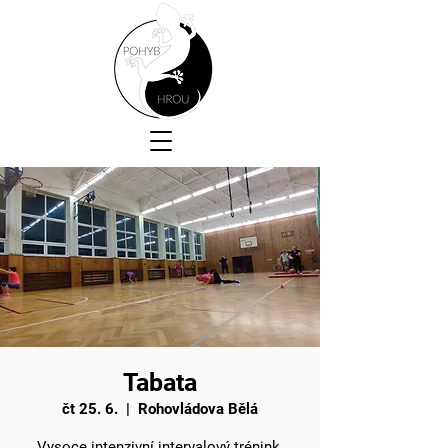
Tabata
čt 25. 6.
  |  
Rohovládova Bělá
Vysoce intenzivní intervalový trénink.