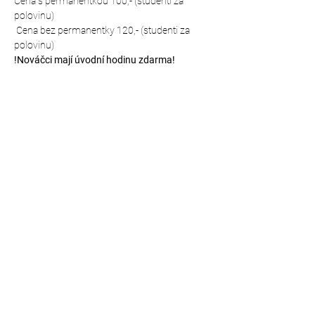
Cena s permanentkou 100,- (studenti za 
polovinu)
 Cena bez permanentky 120,- (studenti za 
polovinu)
!Nováčci mají úvodní hodinu zdarma!
Kde nás najdeš?
Mapa místa: https://mapy.cz/s/hutodanebo 
(vstup zadním vchodem přímo do prostor 
šaten a tělocvičny)
Sdílet událost