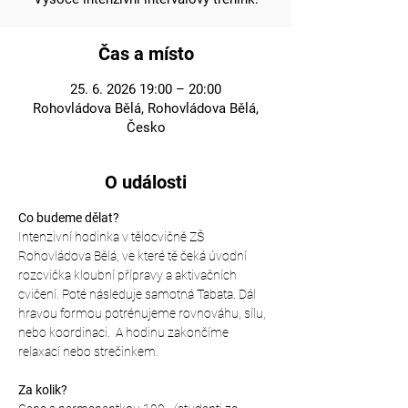
Čas a místo
25. 6. 2026 19:00 – 20:00
Rohovládova Bělá, Rohovládova Bělá,
Česko
O události
Co budeme dělat?
Intenzivní hodinka v tělocvičně ZŠ 
Rohovládova Bělá, ve které tě čeká úvodní 
rozcvička kloubní přípravy a aktivačních 
cvičení. Poté následuje samotná Tabata. Dál 
hravou formou potrénujeme rovnováhu, sílu, 
nebo koordinaci.  A hodinu zakončíme 
relaxací nebo strečinkem.
Za kolik?