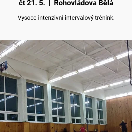
čt 21. 5.
  |  
Rohovládova Bělá
Vysoce intenzivní intervalový trénink.