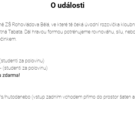
O události
čně ZŠ Rohovládova Bělá, ve které tě čeká úvodní rozcvička kloubní
tná Tabata. Dál hravou formou potrénujeme rovnováhu, sílu, nebo 
ečinkem.
studenti za polovinu)
 (studenti za polovinu)
u zdarma!
/s/hutodanebo (vstup zadním vchodem přímo do prostor šaten a 