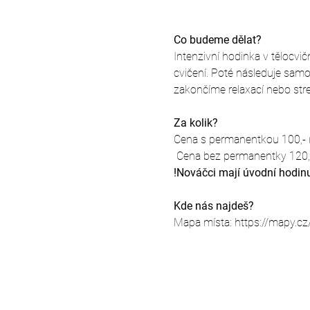
Co budeme dělat?
Intenzivní hodinka v tělocvi
cvičení. Poté následuje samo
zakončíme relaxací nebo str
Za kolik?
Cena s permanentkou 100,- (
 Cena bez permanentky 120,-
!Nováčci mají úvodní hodin
Kde nás najdeš?
Mapa místa: https://mapy.cz