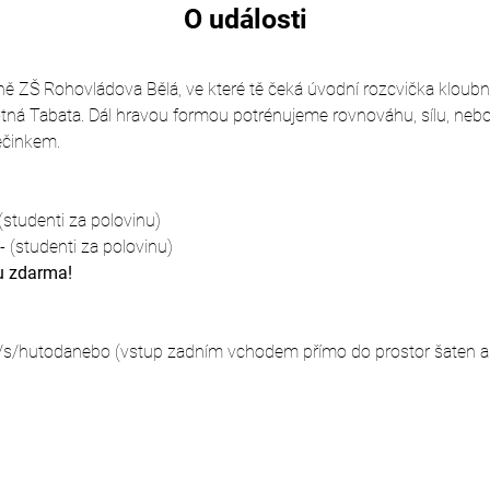
O události
čně ZŠ Rohovládova Bělá, ve které tě čeká úvodní rozcvička kloubní
tná Tabata. Dál hravou formou potrénujeme rovnováhu, sílu, nebo 
ečinkem.
studenti za polovinu)
 (studenti za polovinu)
u zdarma!
/s/hutodanebo (vstup zadním vchodem přímo do prostor šaten a 