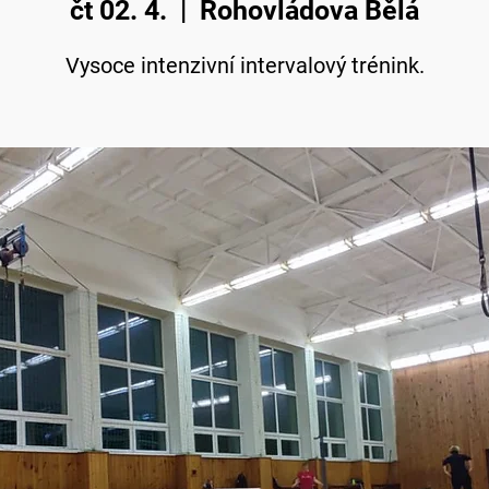
čt 02. 4.
  |  
Rohovládova Bělá
Vysoce intenzivní intervalový trénink.