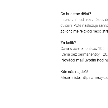
Co budeme dělat?
Intenzivní hodinka v tělocvi
cvičení. Poté následuje samo
zakončíme relaxací nebo str
Za kolik?
Cena s permanentkou 100,- (
 Cena bez permanentky 120,-
!Nováčci mají úvodní hodin
Kde nás najdeš?
Mapa místa: https://mapy.cz