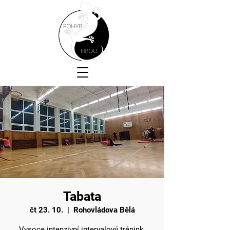
Tabata
čt 23. 10.
  |  
Rohovládova Bělá
Vysoce intenzivní intervalový trénink.