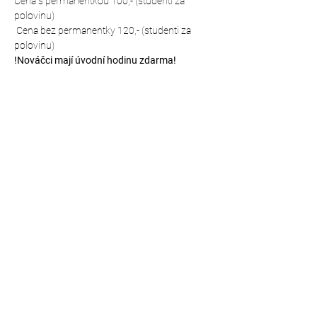
Cena s permanentkou 100,- (studenti za 
polovinu)
 Cena bez permanentky 120,- (studenti za 
polovinu)
!Nováčci mají úvodní hodinu zdarma!
Kde nás najdeš?
Mapa místa: https://mapy.cz/s/hutodanebo 
(vstup zadním vchodem přímo do prostor 
šaten a tělocvičny)
Sdílet událost