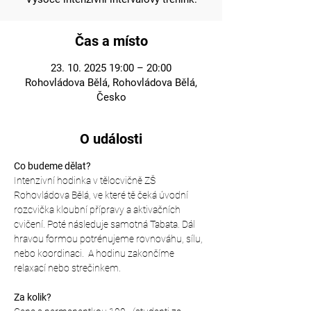
Čas a místo
23. 10. 2025 19:00 – 20:00
Rohovládova Bělá, Rohovládova Bělá,
Česko
O události
Co budeme dělat?
Intenzivní hodinka v tělocvičně ZŠ 
Rohovládova Bělá, ve které tě čeká úvodní 
rozcvička kloubní přípravy a aktivačních 
cvičení. Poté následuje samotná Tabata. Dál 
hravou formou potrénujeme rovnováhu, sílu, 
nebo koordinaci.  A hodinu zakončíme 
relaxací nebo strečinkem.
Za kolik?