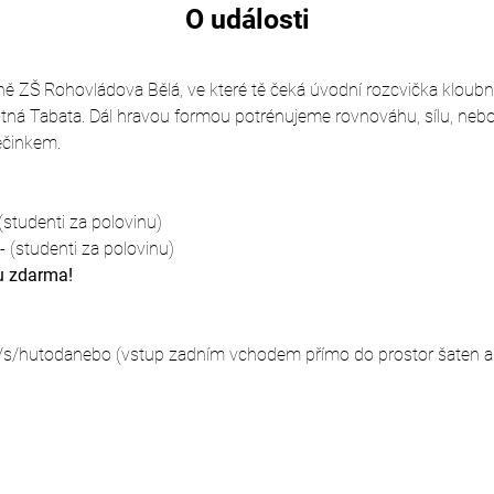
O události
čně ZŠ Rohovládova Bělá, ve které tě čeká úvodní rozcvička kloubní
tná Tabata. Dál hravou formou potrénujeme rovnováhu, sílu, nebo 
ečinkem.
studenti za polovinu)
 (studenti za polovinu)
u zdarma!
/s/hutodanebo (vstup zadním vchodem přímo do prostor šaten a 