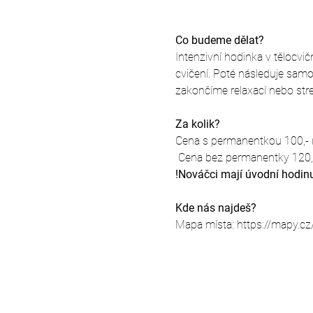
Co budeme dělat?
Intenzivní hodinka v tělocvi
cvičení. Poté následuje samo
zakončíme relaxací nebo str
Za kolik?
Cena s permanentkou 100,- (
 Cena bez permanentky 120,-
!Nováčci mají úvodní hodin
Kde nás najdeš?
Mapa místa: https://mapy.cz