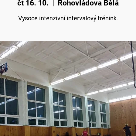
čt 16. 10.
  |  
Rohovládova Bělá
Vysoce intenzivní intervalový trénink.