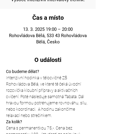
Čas a místo
13. 3. 2025 19:00 – 20:00
Rohovládova Bělá, 533 43 Rohovládova
Bělá, Česko
O události
Co budeme dělat?
Intenzivní hodinka v tělocvičně ZŠ 
Rohovládova Bělá, ve které tě čeká úvodní 
rozcvička kloubní přípravy a aktivačních 
cvičení. Poté následuje samotná Tabata. Dál 
hravou formou potrénujeme rovnováhu, sílu, 
nebo koordinaci.  A hodinu zakončíme 
relaxací nebo strečinkem.
Za kolik?
Cena s permanentkou 75,-. Cena bez 