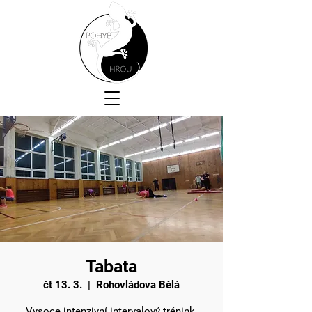
Tabata
čt 13. 3.
  |  
Rohovládova Bělá
Vysoce intenzivní intervalový trénink.