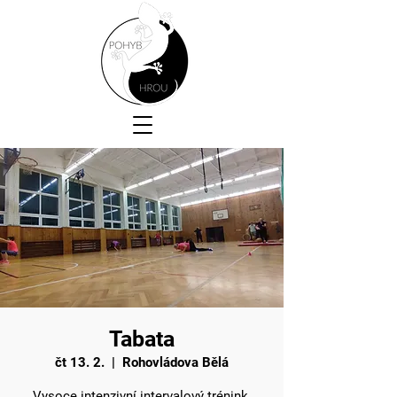
Tabata
čt 13. 2.
  |  
Rohovládova Bělá
Vysoce intenzivní intervalový trénink.