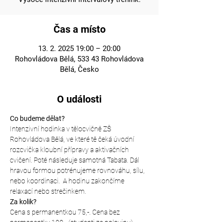
Čas a místo
13. 2. 2025 19:00 – 20:00
Rohovládova Bělá, 533 43 Rohovládova
Bělá, Česko
O události
Co budeme dělat?
Intenzivní hodinka v tělocvičně ZŠ 
Rohovládova Bělá, ve které tě čeká úvodní 
rozcvička kloubní přípravy a aktivačních 
cvičení. Poté následuje samotná Tabata. Dál 
hravou formou potrénujeme rovnováhu, sílu, 
nebo koordinaci.  A hodinu zakončíme 
relaxací nebo strečinkem.
Za kolik?
Cena s permanentkou 75,-. Cena bez 