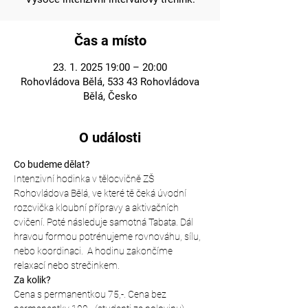
Čas a místo
23. 1. 2025 19:00 – 20:00
Rohovládova Bělá, 533 43 Rohovládova
Bělá, Česko
O události
Co budeme dělat?
Intenzivní hodinka v tělocvičně ZŠ 
Rohovládova Bělá, ve které tě čeká úvodní 
rozcvička kloubní přípravy a aktivačních 
cvičení. Poté následuje samotná Tabata. Dál 
hravou formou potrénujeme rovnováhu, sílu, 
nebo koordinaci.  A hodinu zakončíme 
relaxací nebo strečinkem.
Za kolik?
Cena s permanentkou 75,-. Cena bez 