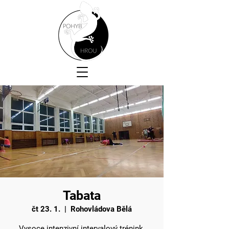
Tabata
čt 23. 1.
  |  
Rohovládova Bělá
Vysoce intenzivní intervalový trénink.