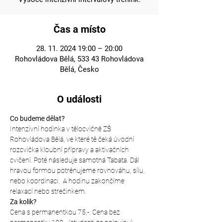
Čas a místo
28. 11. 2024 19:00 – 20:00
Rohovládova Bělá, 533 43 Rohovládova
Bělá, Česko
O události
Co budeme dělat?
Intenzivní hodinka v tělocvičně ZŠ 
Rohovládova Bělá, ve které tě čeká úvodní 
rozcvička kloubní přípravy a aktivačních 
cvičení. Poté následuje samotná Tabata. Dál 
hravou formou potrénujeme rovnováhu, sílu, 
nebo koordinaci.  A hodinu zakončíme 
relaxací nebo strečinkem.
Za kolik?
Cena s permanentkou 75,-. Cena bez 