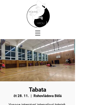
Tabata
čt 28. 11.
  |  
Rohovládova Bělá
Vysoce intenzivní intervalový trénink.