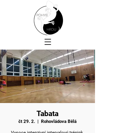
Tabata
čt 29. 2.
  |  
Rohovládova Bělá
Vysoce intenzivní intervalový trénink.