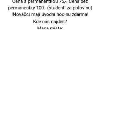
Cena s permanentkou 75,-. Cena bez
permanentky 100,- (studenti za polovinu)
!Nováčci mají úvodní hodinu zdarma!
Kde nás najdeš?
Mapa místa:
https://mapy.cz/s/hutodanebo (vstup
zadním vchodem přímo do prostor šaten
a tělocvičny)
Sdílet událost