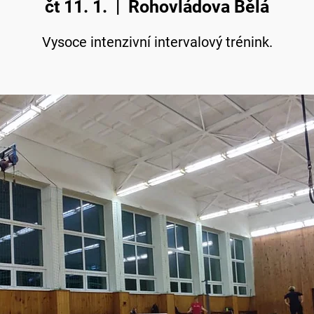
čt 11. 1.
  |  
Rohovládova Bělá
Vysoce intenzivní intervalový trénink.