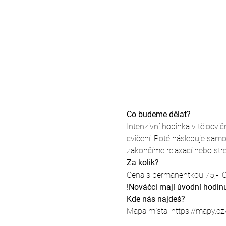
Co budeme dělat?
Intenzivní hodinka v tělocvi
cvičení. Poté následuje samo
zakončíme relaxací nebo str
Za kolik?
Cena s permanentkou 75,-. C
!Nováčci mají úvodní hodin
Kde nás najdeš?
Mapa místa: https://mapy.cz