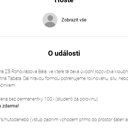
Zobrazit vše
O události
čně ZŠ Rohovládova Bělá, ve které tě čeká úvodní rozcvička kloubní
tná Tabata. Dál hravou formou potrénujeme rovnováhu, sílu, nebo 
ečinkem.
ena bez permanentky 100,- (studenti za polovinu)
u zdarma!
/s/hutodanebo (vstup zadním vchodem přímo do prostor šaten a 