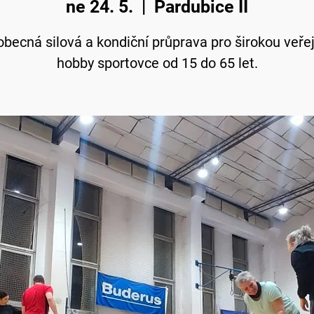
ne 24. 5.
  |  
Pardubice II
becná silová a kondiční průprava pro širokou veře
hobby sportovce od 15 do 65 let.