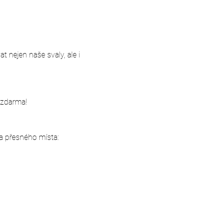
 nejen naše svaly, ale i 
 zdarma!
a přesného místa: 