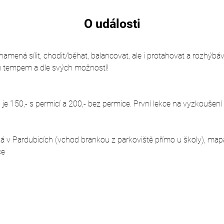
O události
mená sílit, chodit/běhat, balancovat, ale i protahovat a rozhýbávat
m tempem a dle svých možností!
e 150,- s permicí a 200,- bez permice. První lekce na vyzkoušení
á v Pardubicích (vchod brankou z parkoviště přímo u školy), map
ce