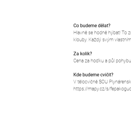
Co budeme dělat?
Hlavně se hodně hýbat! To zna
klouby. Každý svým vlastní
Za kolik?
Cena za hoďku a půl pohybu j
Kde budeme cvičit?
V tělocvičně SOU Plynárensk
https://mapy.cz/s/fepakogu