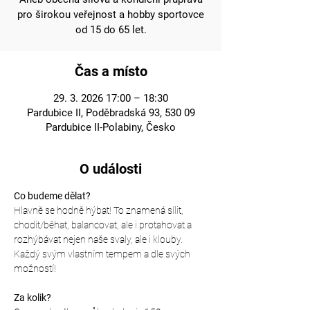
pro širokou veřejnost a hobby sportovce
od 15 do 65 let.
Čas a místo
29. 3. 2026 17:00 – 18:30
Pardubice II, Poděbradská 93, 530 09
Pardubice II-Polabiny, Česko
O události
Co budeme dělat?
Hlavně se hodně hýbat! To znamená sílit, 
chodit/běhat, balancovat, ale i protahovat a 
rozhýbávat nejen naše svaly, ale i klouby. 
Každý svým vlastním tempem a dle svých 
možností!
Za kolik?