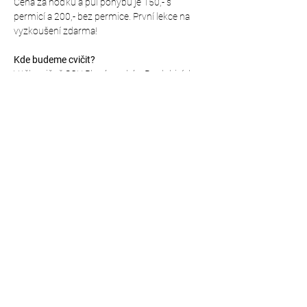
Cena za hoďku a půl pohybu je 150,- s 
permicí a 200,- bez permice. První lekce na 
vyzkoušení zdarma!
Kde budeme cvičit?
V tělocvičně SOU Plynárenská v Pardubicích 
(vchod brankou z parkoviště přímo u školy), 
mapa přesného místa: 
https://mapy.cz/s/fepakoguce
Sdílet událost