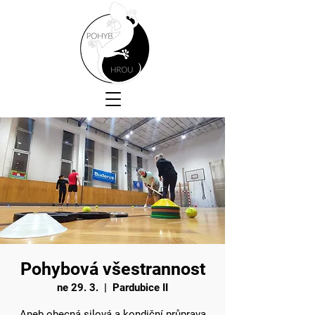
Pohybová všestrannost
ne 29. 3.
  |  
Pardubice II
Aneb obecná silová a kondiční průprava