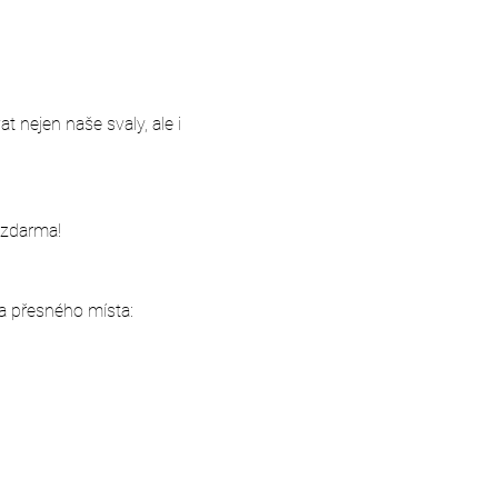
 nejen naše svaly, ale i 
 zdarma!
a přesného místa: 