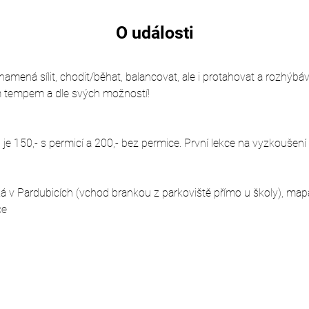
O události
mená sílit, chodit/běhat, balancovat, ale i protahovat a rozhýbávat
m tempem a dle svých možností!
e 150,- s permicí a 200,- bez permice. První lekce na vyzkoušení
á v Pardubicích (vchod brankou z parkoviště přímo u školy), map
ce