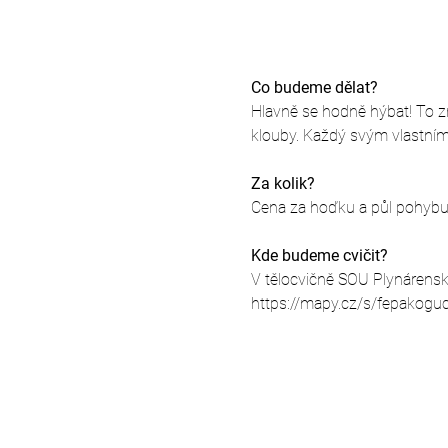
Co budeme dělat?
Hlavně se hodně hýbat! To zna
klouby. Každý svým vlastní
Za kolik?
Cena za hoďku a půl pohybu j
Kde budeme cvičit?
V tělocvičně SOU Plynárensk
https://mapy.cz/s/fepakogu