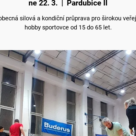
ne 22. 3.
  |  
Pardubice II
becná silová a kondiční průprava pro širokou veře
hobby sportovce od 15 do 65 let.