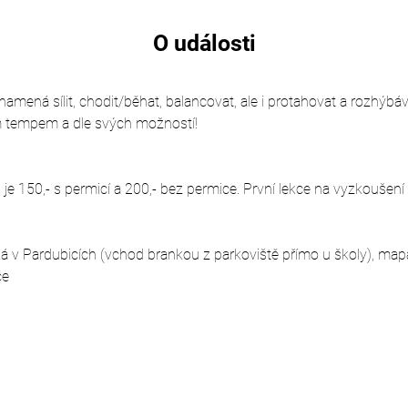
O události
mená sílit, chodit/běhat, balancovat, ale i protahovat a rozhýbávat
m tempem a dle svých možností!
e 150,- s permicí a 200,- bez permice. První lekce na vyzkoušení
á v Pardubicích (vchod brankou z parkoviště přímo u školy), map
ce