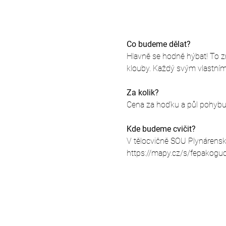
Co budeme dělat?
Hlavně se hodně hýbat! To zna
klouby. Každý svým vlastní
Za kolik?
Cena za hoďku a půl pohybu j
Kde budeme cvičit?
V tělocvičně SOU Plynárensk
https://mapy.cz/s/fepakogu