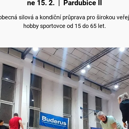
ne 15. 2.
  |  
Pardubice II
becná silová a kondiční průprava pro širokou veře
hobby sportovce od 15 do 65 let.