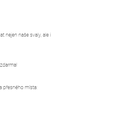
 nejen naše svaly, ale i 
 zdarma!
a přesného místa: 