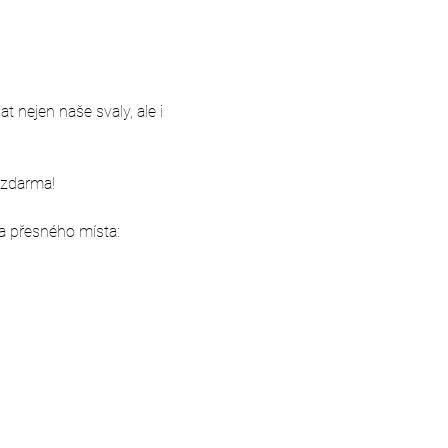
 nejen naše svaly, ale i 
 zdarma!
a přesného místa: 