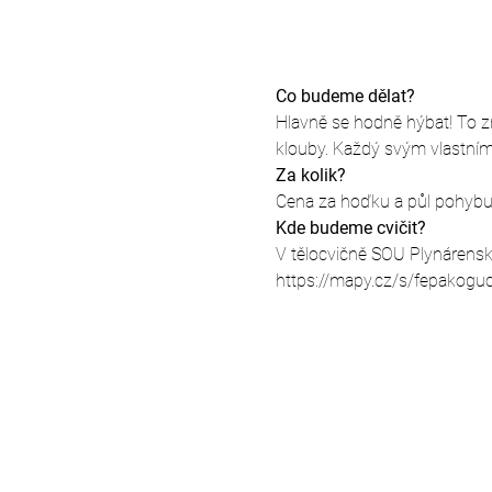
Co budeme dělat?
Hlavně se hodně hýbat! To zna
klouby. Každý svým vlastní
Za kolik?
Cena za hoďku a půl pohybu j
Kde budeme cvičit?
V tělocvičně SOU Plynárensk
https://mapy.cz/s/fepakogu