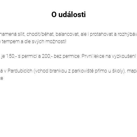
O události
mená sílit, chodit/běhat, balancovat, ale i protahovat a rozhýbávat
m tempem a dle svých možností!
e 150,- s permicí a 200,- bez permice. První lekce na vyzkoušení
á v Pardubicích (vchod brankou z parkoviště přímo u školy), map
ce