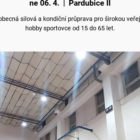
ne 06. 4.
  |  
Pardubice II
becná silová a kondiční průprava pro širokou veře
hobby sportovce od 15 do 65 let.