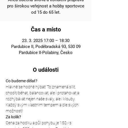
pro širokou veřejnost a hobby sportovce
od 15 do 65 let.
Čas a místo
23. 3. 2025 17:00 – 18:30
Pardubice II, Poděbradská 93, 530 09
Pardubice II-Polabiny, Česko
O události
Co budeme dělat?
Hlavně se hodně hýbat! To znamená sílit, 
chodit/běhat, balancovat, ale i protahovat a 
rozhýbávat nejen naše svaly, ale i klouby. 
Každý svým vlastním tempem a dle svých 
možností!
Za kolik?
Cena za hoďku a půl pohybu je 150,- s 