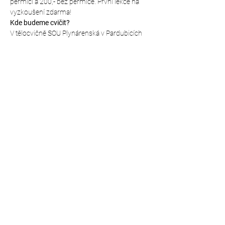
permicí a 200,- bez permice. První lekce na 
vyzkoušení zdarma!
Kde budeme cvičit?
V tělocvičně SOU Plynárenská v Pardubicích 
(vchod brankou z parkoviště přímo u školy), 
mapa přesného místa: 
https://mapy.cz/s/fepakoguce
Sdílet událost