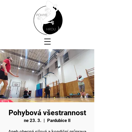
Pohybová všestrannost
ne 23. 3.
  |  
Pardubice II
Aneb obecná silová a kondiční průprava