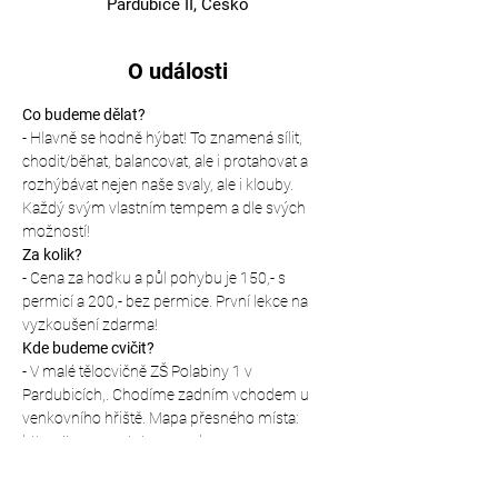
Pardubice II, Česko
O události
Co budeme dělat?
- Hlavně se hodně hýbat! To znamená sílit, 
chodit/běhat, balancovat, ale i protahovat a 
rozhýbávat nejen naše svaly, ale i klouby. 
Každý svým vlastním tempem a dle svých 
možností!
Za kolik?
- Cena za hoďku a půl pohybu je 150,- s 
permicí a 200,- bez permice. První lekce na 
vyzkoušení zdarma!
Kde budeme cvičit?
- V malé tělocvičně ZŠ Polabiny 1 v 
Pardubicích,. Chodíme zadním vchodem u 
venkovního hřiště. Mapa přesného místa: 
https://mapy.cz/s/panepadanu