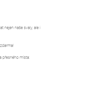
 nejen naše svaly, ale i 
 zdarma!
a přesného místa: 