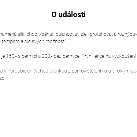
O události
mená sílit, chodit/běhat, balancovat, ale i protahovat a rozhýbávat
m tempem a dle svých možností!
e 150,- s permicí a 200,- bez permice. První lekce na vyzkoušení
la v Pardubicích (vchod brankou z parkoviště přímo u školy), map
zo