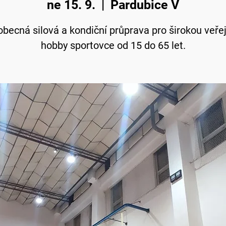
ne 15. 9.
  |  
Pardubice V
becná silová a kondiční průprava pro širokou veře
hobby sportovce od 15 do 65 let.