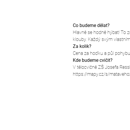
Co budeme dělat?
Hlavně se hodně hýbat! To zna
klouby. Každý svým vlastní
Za kolik?
Cena za hoďku a půl pohybu j
Kde budeme cvičit?
V tělocvičně ZŠ Josefa Ress
https://mapy.cz/s/mataveho