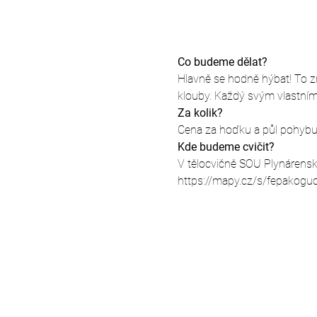
Co budeme dělat?
Hlavně se hodně hýbat! To zna
klouby. Každý svým vlastní
Za kolik?
Cena za hoďku a půl pohybu j
Kde budeme cvičit?
V tělocvičně SOU Plynárensk
https://mapy.cz/s/fepakogu