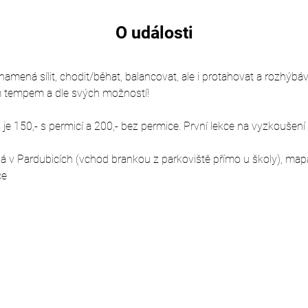
O události
mená sílit, chodit/běhat, balancovat, ale i protahovat a rozhýbávat
m tempem a dle svých možností!
e 150,- s permicí a 200,- bez permice. První lekce na vyzkoušení
á v Pardubicích (vchod brankou z parkoviště přímo u školy), map
ce