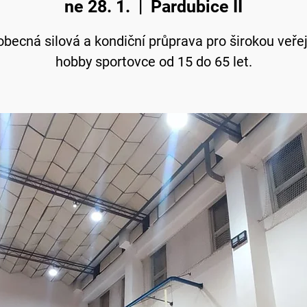
ne 28. 1.
  |  
Pardubice II
becná silová a kondiční průprava pro širokou veře
hobby sportovce od 15 do 65 let.