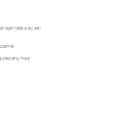
 nejen naše svaly, ale i 
 zdarma!
a přesného místa: 