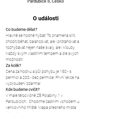
Pardubice II, Česko
O události
Co budeme dělat?
Hlavně se hodně hýbat! To znamená sílit, 
chodit/běhat, balancovat, ale i protahovat a 
rozhýbávat nejen naše svaly, ale i klouby. 
Každý svým vlastním tempem a dle svých 
možností!
Za kolik?
Cena za hoďku a půl pohybu je 150,- s 
permicí a 200,- bez permice. První lekce na 
vyzkoušení zdarma!
Kde budeme cvičit?
V malé tělocvičně ZŠ Polabiny 1 v 
Pardubicích,. Chodíme zadním vchodem u 
venkovního hřiště. Mapa přesného místa: 
https://mapy.cz/s/panepadanu