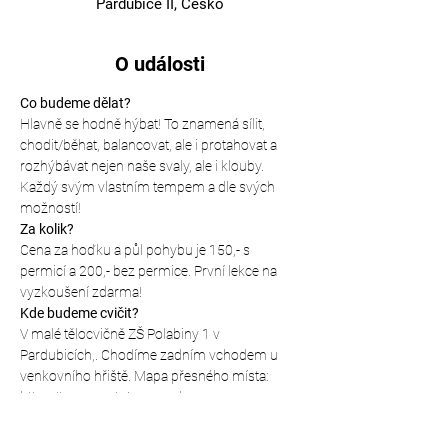
Pardubice II, Česko
O události
Co budeme dělat?
Hlavně se hodně hýbat! To znamená sílit, 
chodit/běhat, balancovat, ale i protahovat a 
rozhýbávat nejen naše svaly, ale i klouby. 
Každý svým vlastním tempem a dle svých 
možností!
Za kolik?
Cena za hoďku a půl pohybu je 150,- s 
permicí a 200,- bez permice. První lekce na 
vyzkoušení zdarma!
Kde budeme cvičit?
V malé tělocvičně ZŠ Polabiny 1 v 
Pardubicích,. Chodíme zadním vchodem u 
venkovního hřiště. Mapa přesného místa: 
https://mapy.cz/s/panepadanu