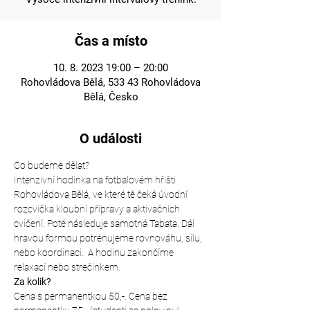
Čas a místo
10. 8. 2023 19:00 – 20:00
Rohovládova Bělá, 533 43 Rohovládova
Bělá, Česko
O události
Co budeme dělat?
Intenzivní hodinka na fotbalovém hřišti 
Rohovládova Bělá, ve které tě čeká úvodní 
rozcvička kloubní přípravy a aktivačních 
cvičení. Poté následuje samotná Tabata. Dál 
hravou formou potrénujeme rovnováhu, sílu, 
nebo koordinaci.  A hodinu zakončíme 
relaxací nebo strečinkem.
Za kolik?
Cena s permanentkou 50,-. Cena bez 