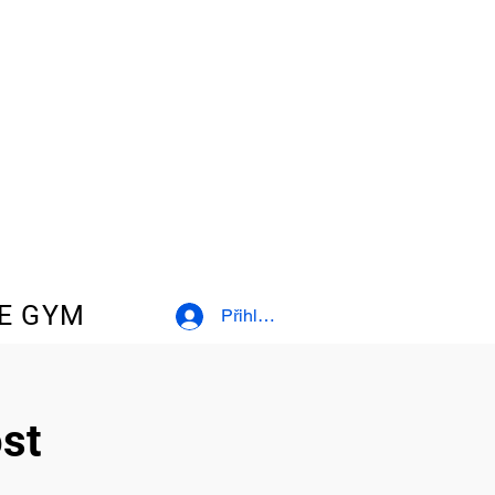
E GYM
Přihlásit se
st