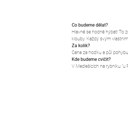
Co budeme dělat?
Hlavně se hodně hýbat! To zna
klouby. Každý svým vlastní
Za kolik?
Cena za hoďku a půl pohybu j
Kde budeme cvičit?
V Medlešicích na rybníku "u 