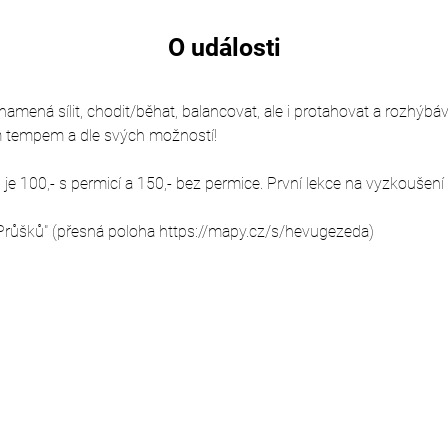
O události
mená sílit, chodit/běhat, balancovat, ale i protahovat a rozhýbávat
m tempem a dle svých možností!
e 100,- s permicí a 150,- bez permice. První lekce na vyzkoušení
Průšků" (přesná poloha 
https://mapy.cz/s/hevugezeda
)