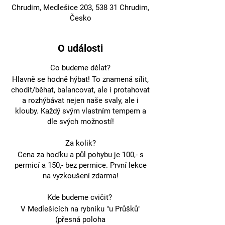
Chrudim, Medlešice 203, 538 31 Chrudim,
Česko
O události
Co budeme dělat?
Hlavně se hodně hýbat! To znamená sílit,
chodit/běhat, balancovat, ale i protahovat
a rozhýbávat nejen naše svaly, ale i
klouby. Každý svým vlastním tempem a
dle svých možností!
Za kolik?
Cena za hoďku a půl pohybu je 100,- s
permicí a 150,- bez permice. První lekce
na vyzkoušení zdarma!
Kde budeme cvičit?
V Medlešicích na rybníku "u Průšků"
(přesná poloha