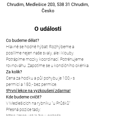
Chrudim, Medlešice 203, 538 31 Chrudim,
Česko
O události
Co budeme dělat?
Hlavně se hodně hýbat! Rozhýbeme a 
posílíme nejen naše svaly, ale i klouby. 
Potrápíme mozky koordinací. Potrénujeme 
rovnováhu. Zapotíme se u kondičního okénka.
Za kolik?
Cena za hoďku a půl pohybu je 100,- s 
permicí a 150,- bez permice. 
!První lekce na vyzkoušení zdarma!
Kde budeme cvičit?
V Medlešicích na rybníku "u Průšků" 
Přesná pozice tady: 
https://mapy.cz/s/hevugezeda