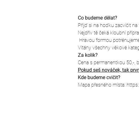
Co budeme dělat?
Přijď si na hoďku zacvičit na
Nejdřív tě čeká kloubní příp
 Hravou formou potrénujeme 
Vítány všechny věkové kateg
Za kolik?
Cena s permanentkou 50,-, b
Pokud seš nováček, tak prvn
Kde budeme cvičit?
Mapa přesného místa: 
https