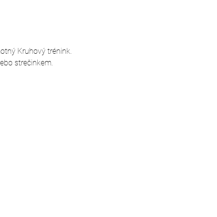
motný Kruhový trénink. 
nebo strečinkem.