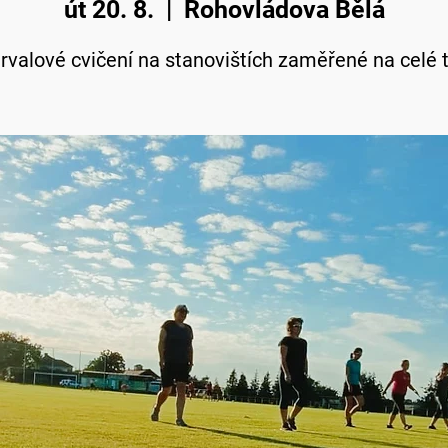
út 20. 8.
  |  
Rohovládova Bělá
ervalové cvičení na stanovištích zaměřené na celé t