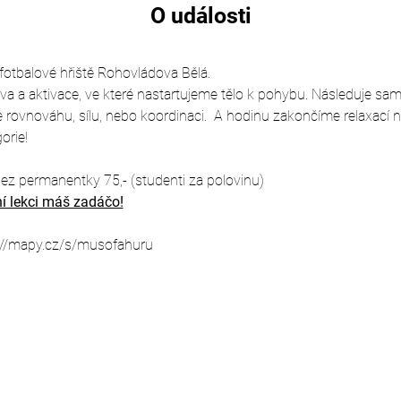
O události
 fotbalové hřiště Rohovládova Bělá.
rava a aktivace, ve které nastartujeme tělo k pohybu. Následuje sa
rovnováhu, sílu, nebo koordinaci.  A hodinu zakončíme relaxací 
orie!
ez permanentky 75,- (studenti za polovinu)
í lekci máš zadáčo!
://mapy.cz/s/musofahuru