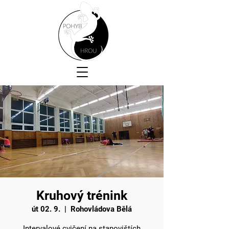
Kruhový trénink
út 02. 9.
  |  
Rohovládova Bělá
Intervalové cvičení na stanovištích