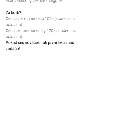
Vítány všechny věkové kategorie!
Za kolik?
Cena s permanentkou 100,- (studenti za 
polovinu)
Cena bez permanentky 120,- (studenti za 
polovinu)
Pokud seš nováček, tak první lekci máš 
zadáčo!
Kde budeme cvičit?
Mapa přesného místa: 
https://mapy.cz/s/hutodanebo (vstup zadním 
vchodem přímo do prostor šaten a tělocvičny)
Sdílet událost