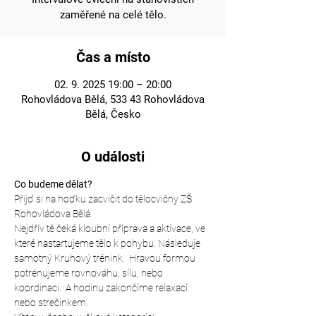
zaměřené na celé tělo.
Čas a místo
02. 9. 2025 19:00 – 20:00
Rohovládova Bělá, 533 43 Rohovládova
Bělá, Česko
O události
Co budeme dělat?
Přijď si na hoďku zacvičit do tělocvičny ZŠ 
Rohovládova Bělá.
Nejdřív tě čeká kloubní příprava a aktivace, ve 
které nastartujeme tělo k pohybu. Následuje 
samotný Kruhový trénink.  Hravou formou 
potrénujeme rovnováhu, sílu, nebo 
koordinaci.  A hodinu zakončíme relaxací 
nebo strečinkem.