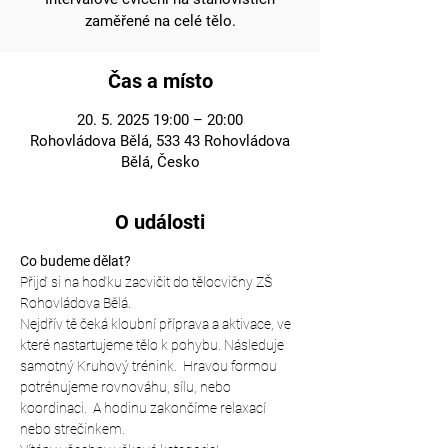
zaměřené na celé tělo.
Čas a místo
20. 5. 2025 19:00 – 20:00
Rohovládova Bělá, 533 43 Rohovládova
Bělá, Česko
O události
Co budeme dělat?
Přijď si na hoďku zacvičit do tělocvičny ZŠ 
Rohovládova Bělá.
Nejdřív tě čeká kloubní příprava a aktivace, ve 
které nastartujeme tělo k pohybu. Následuje 
samotný Kruhový trénink.  Hravou formou 
potrénujeme rovnováhu, sílu, nebo 
koordinaci.  A hodinu zakončíme relaxací 
nebo strečinkem.