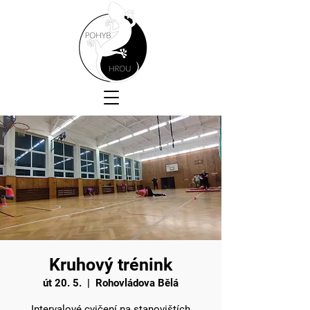
Kruhový trénink
út 20. 5.
  |  
Rohovládova Bělá
Intervalové cvičení na stanovištích