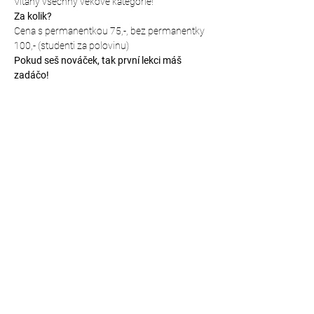
Vítány všechny věkové kategorie!
Za kolik?
Cena s permanentkou 75,-, bez permanentky 
100,- (studenti za polovinu)
Pokud seš nováček, tak první lekci máš 
zadáčo!
Kde budeme cvičit?
Mapa přesného místa: 
https://mapy.cz/s/hutodanebo (vstup zadním 
vchodem přímo do prostor šaten a tělocvičny)
Sdílet událost