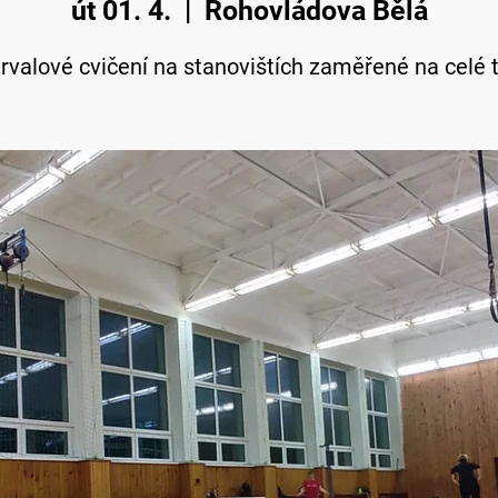
út 01. 4.
  |  
Rohovládova Bělá
ervalové cvičení na stanovištích zaměřené na celé t