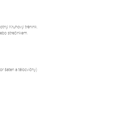
motný Kruhový trénink. 
nebo strečinkem.
 šaten a tělocvičny)