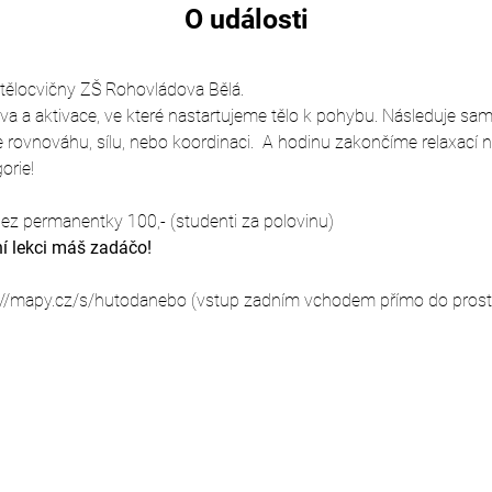
O události
o tělocvičny ZŠ Rohovládova Bělá.
rava a aktivace, ve které nastartujeme tělo k pohybu. Následuje sa
rovnováhu, sílu, nebo koordinaci.  A hodinu zakončíme relaxací 
orie!
ez permanentky 100,- (studenti za polovinu)
í lekci máš zadáčo!
://mapy.cz/s/hutodanebo (vstup zadním vchodem přímo do prostor