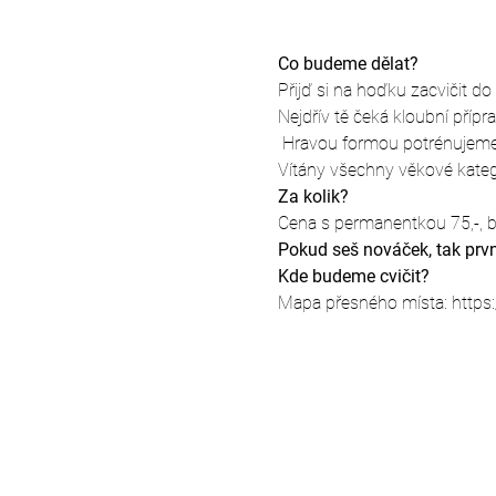
Co budeme dělat?
Přijď si na hoďku zacvičit d
Nejdřív tě čeká kloubní příp
 Hravou formou potrénujeme 
Vítány všechny věkové kateg
Za kolik?
Cena s permanentkou 75,-, b
Pokud seš nováček, tak prvn
Kde budeme cvičit?
Mapa přesného místa: https