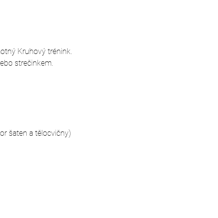
motný Kruhový trénink. 
nebo strečinkem.
 šaten a tělocvičny)