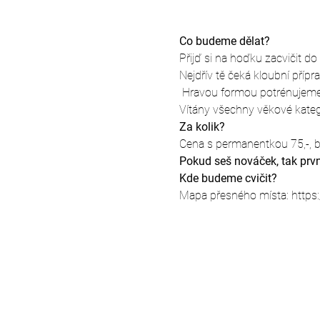
Co budeme dělat?
Přijď si na hoďku zacvičit d
Nejdřív tě čeká kloubní příp
 Hravou formou potrénujeme 
Vítány všechny věkové kateg
Za kolik?
Cena s permanentkou 75,-, b
Pokud seš nováček, tak prvn
Kde budeme cvičit?
Mapa přesného místa: https