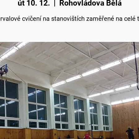
út 10. 12.
  |  
Rohovládova Bělá
ervalové cvičení na stanovištích zaměřené na celé t