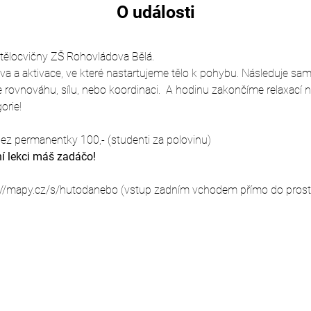
O události
o tělocvičny ZŠ Rohovládova Bělá.
rava a aktivace, ve které nastartujeme tělo k pohybu. Následuje sa
rovnováhu, sílu, nebo koordinaci.  A hodinu zakončíme relaxací 
orie!
ez permanentky 100,- (studenti za polovinu)
í lekci máš zadáčo!
://mapy.cz/s/hutodanebo (vstup zadním vchodem přímo do prostor