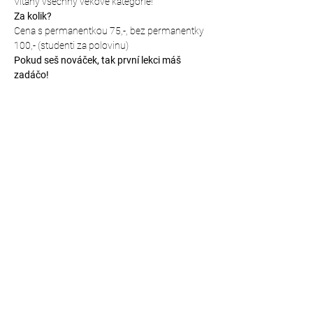
Vítány všechny věkové kategorie!
Za kolik?
Cena s permanentkou 75,-, bez permanentky 
100,- (studenti za polovinu)
Pokud seš nováček, tak první lekci máš 
zadáčo!
Kde budeme cvičit?
Mapa přesného místa: 
https://mapy.cz/s/hutodanebo (vstup zadním 
vchodem přímo do prostor šaten a tělocvičny)
Sdílet událost