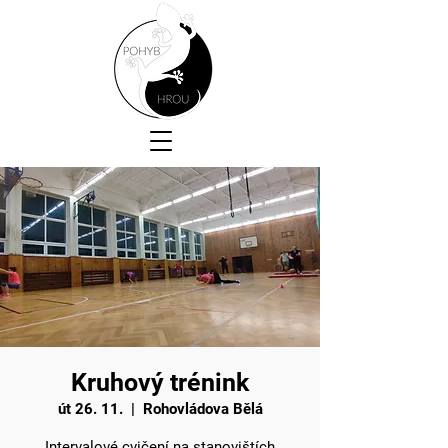
Kruhový trénink
út 26. 11.
  |  
Rohovládova Bělá
Intervalové cvičení na stanovištích