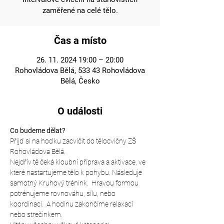
zaměřené na celé tělo.
Čas a místo
26. 11. 2024 19:00 – 20:00
Rohovládova Bělá, 533 43 Rohovládova
Bělá, Česko
O události
Co budeme dělat?
Přijď si na hoďku zacvičit do tělocvičny ZŠ 
Rohovládova Bělá.
Nejdřív tě čeká kloubní příprava a aktivace, ve 
které nastartujeme tělo k pohybu. Následuje 
samotný Kruhový trénink.  Hravou formou 
potrénujeme rovnováhu, sílu, nebo 
koordinaci.  A hodinu zakončíme relaxací 
nebo strečinkem.