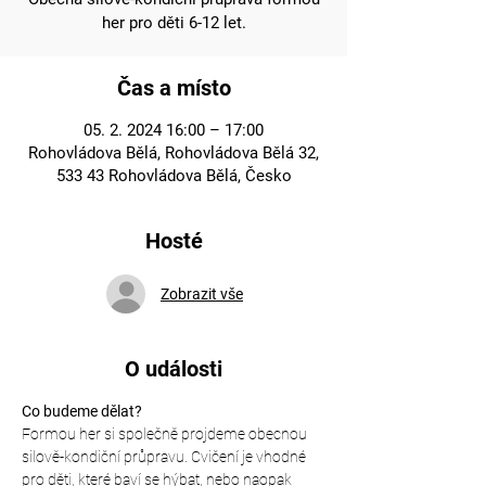
her pro děti 6-12 let.
Čas a místo
05. 2. 2024 16:00 – 17:00
Rohovládova Bělá, Rohovládova Bělá 32,
533 43 Rohovládova Bělá, Česko
Hosté
Zobrazit vše
O události
Co budeme dělat?
Formou her si společně projdeme obecnou 
silově-kondiční průpravu. Cvičení je vhodné 
pro děti, které baví se hýbat, nebo naopak 