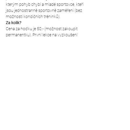
kterým pohyb chybí a mladé sportovce, kteří 
jsou jednostranně sportovně zaměřeni (bez 
možnosti kondičních tréninků).
Za kolik?
Cena za hoďku je 50,- (možnost zakoupit 
permanentku). První lekce na vyzkoušení 
zdarma!
Kde budeme cvičit?
V ZŠ Rohovládova Bělá - zadní vchod (přesná 
poloha 
https://mapy.cz/s/bulamutute
)
Sdílet událost