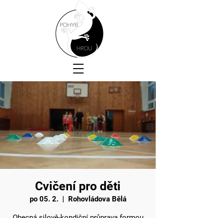
Cvičení pro děti
po 05. 2.
  |  
Rohovládova Bělá
Obecná silově-kondiční průprava formou