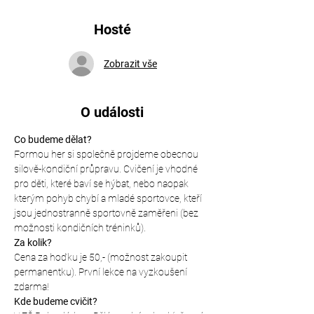
Hosté
Zobrazit vše
O události
Co budeme dělat?
Formou her si společně projdeme obecnou 
silově-kondiční průpravu. Cvičení je vhodné 
pro děti, které baví se hýbat, nebo naopak 
kterým pohyb chybí a mladé sportovce, kteří 
jsou jednostranně sportovně zaměřeni (bez 
možnosti kondičních tréninků).
Za kolik?
Cena za hoďku je 50,- (možnost zakoupit 
permanentku). První lekce na vyzkoušení 
zdarma!
Kde budeme cvičit?